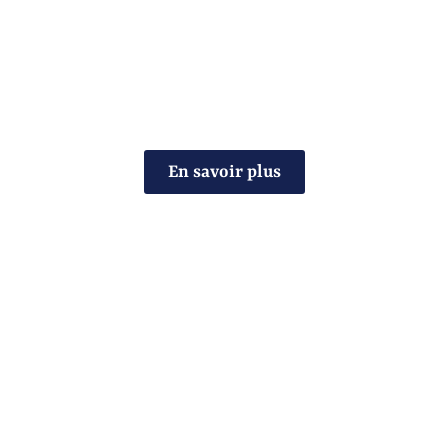
Tenez-vous informé grâce à nos articles sur la
finance, l’assurance, la comptabilité, la
blockchain et plus. Des guides pratiques pour
optimiser vos décisions personnelles et
professionnelles au quotidien.
En savoir plus