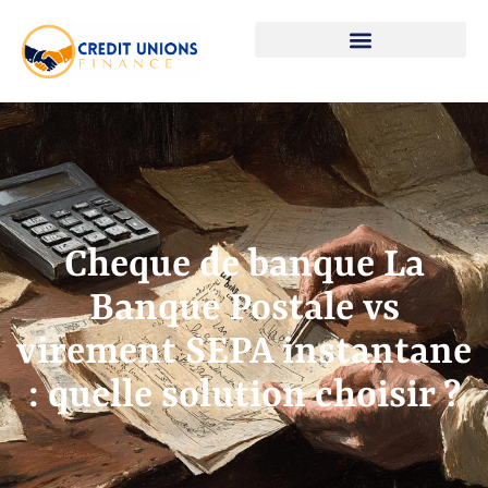
Cheque de banque La
Banque Postale vs
virement SEPA instantane
: quelle solution choisir ?